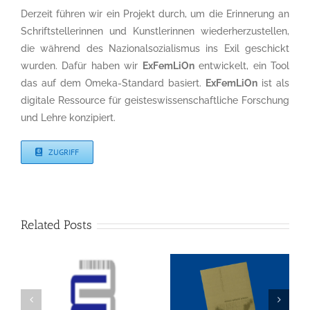
Derzeit führen wir ein Projekt durch, um die Erinnerung an
Schriftstellerinnen und Kunstlerinnen wiederherzustellen,
die während des Nazionalsozialismus ins Exil geschickt
wurden. Dafür haben wir
ExFemLiOn
entwickelt, ein Tool
das auf dem Omeka-Standard basiert.
ExFemLiOn
ist als
digitale Ressource für geisteswissenschaftliche Forschung
und Lehre konzipiert.
ZUGRIFF
Related Posts
Ramón Mª del Valle-
Inclán en Alemania:
Narrativa Alemana de
recepción y traducción
los siglos XIX y XX