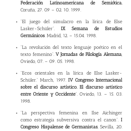
Federación Latinoamericana de Semiótica.
Coruña, 27. 09
–
02. 10. 1999.
“El juego del simulacro en la lírica de Else
Lasker-Schüler”.
IX Semana de Estudios
Germánicos
. Madrid, 12.
–
15.04. 1998.
“La revolución del texto lenguaje poético en el
texto femenino”.
V Jornadas de Filología Alemana
,
Oviedo, 07.
–
09. 05. 1998.
“Ecos orientales en la lírica de Else Lasker-
Schüler.” March, 1997.
IV Congreso Internacional
sobre el discurso artístico. El discurso artístico
entre Oriente y Occidente
”. Oviedo, 13.
–
15. 03.
1998.
“La perspectiva femenina en Ilse Aichinger
como estrategia subversiva contra el canon”.
I
Congreso Hispalense de Germanistas
, Sevilla, 20.