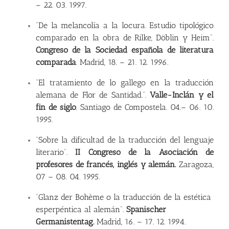
–
22. 03. 1997.
“De la melancolía a la locura. Estudio tipológico
comparado en la obra de Rilke, Döblin y Heim”.
Congreso de la Sociedad española de literatura
comparada
. Madrid, 18.
–
21. 12. 1996.
“El tratamiento de lo gallego en la traducción
alemana de Flor de Santidad.”.
Valle-Inclán y el
fin de siglo
. Santiago de Compostela. 04.
–
06. 10.
1995.
“Sobre la dificultad de la traducción del lenguaje
literario”
.
II Congreso de la Asociación de
profesores de francés, inglés y alemán.
Zaragoza,
07
–
08. 04. 1995.
“Glanz der Bohème o la traducción de la estética
esperpéntica al alemán”.
Spanischer
Germanistentag.
Madrid, 16.
–
17. 12. 1994.