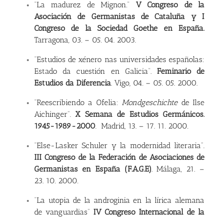
“La madurez de Mignon.”
V Congreso de la
Asociación de Germanistas de Cataluña y I
Congreso de la Sociedad Goethe en España.
Tarragona, 03.
–
05. 04. 2003.
“Estudios de xénero nas universidades españolas:
Estado da cuestión en Galicia”.
Feminario de
Estudios da Diferencia
. Vigo, 04.
–
05. 05. 2000.
“Reescribiendo a Ofelia:
Mondgeschichte
de Ilse
Aichinger”.
X Semana de Estudios Germánicos.
1945-1989-2000
. Madrid, 13.
–
17. 11. 2000.
“Else-Lasker Schuler y la modernidad literaria”.
III Congreso de la Federación de Asociaciones de
Germanistas en España (F.A.G.E)
. Málaga, 21.
–
23. 10. 2000.
“La utopia de la androginia en la lírica alemana
de vanguardias”
IV Congreso Internacional de la