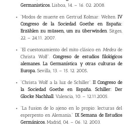
Germanisticos.
Lisboa,
14.
–
16. 02. 2008.
“Modos de muerte en Gertrud Kolmar: Welten.
IV
Congreso de la Sociedad Goethe en España:
Erzählen zu müssen, um zu überwinden
. Sitges,
22.
–
24.11. 2007.
“El cuestonamiento del mito clásico en
Medea
de
Christa Wolf”.
Congreso de estudios filológicos
alemanes. La Germanística y otras culturas de
Europa.
Sevilla,
13.
–
15. 12. 2005
.
“Christa Wolf a la luz de Schiller”.
II Congreso de
la Sociedad Goethe en España. Schiller: Der
Glocke Nachhall
. Valencia, 10.
–
12.11.2005.
“La fusion de lo ajeno en lo propio: lecturas del
esperpento en Alemania.”
IX Semana de Estudios
Germánicos.
Madrid, 04.
–
06. 12. 2003.