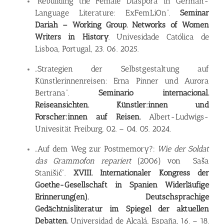
“Rebuilding the Female Diaspora in German-
Language Literature: ExFemLiOn”.
Seminar
Dariah – Working Group. Networks of Women
Writers in History
. Univesidade Católica de
Lisboa, Portugal, 23. 06. 2025.
„Strategien der Selbstgestaltung auf
Künstlerinnenreisen: Erna Pinner und Aurora
Bertrana”.
Seminario internacional.
Reiseansichten. Künstler:innen und
Forscher:innen auf Reisen.
Albert-Ludwigs-
Univesität Freiburg, 02. – 04. 05. 2024.
„Auf dem Weg zur Postmemory?:
Wie der Soldat
das Grammofon repariert
(2006) von Saša
Stanišić”.
XVIII. Internationaler Kongress der
Goethe-Gesellschaft in Spanien Widerläufige
Erinnerung(en). Deutschsprachige
Gedächtnisliteratur im Spiegel der aktuellen
Debatten.
Universidad de Alcalá, España, 16. – 18.